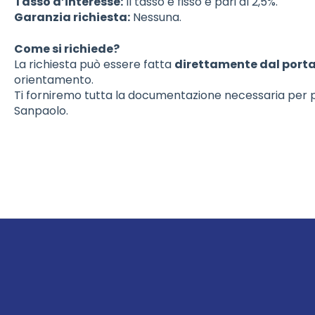
Tasso d’interesse:
Il tasso è fisso e pari al 2,5%.
Garanzia richiesta:
Nessuna.
Come si richiede?
La richiesta può essere fatta
direttamente dal port
orientamento.
Ti forniremo tutta la documentazione necessaria per
Sanpaolo.