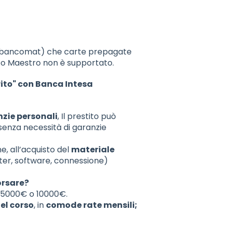
ito (bancomat) che carte prepagate
ito Maestro non è supportato.
to" con Banca Intesa
nzie personali
, Il prestito può
senza necessità di garanzie
ne, all’acquisto del
materiale
uter, software, connessione)
orsare?
di 5000€ o 10000€.
el corso
, in
comode rate mensili;