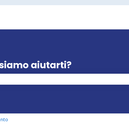
siamo aiutarti?
erché il campo di ricerca è vuoto.
ento